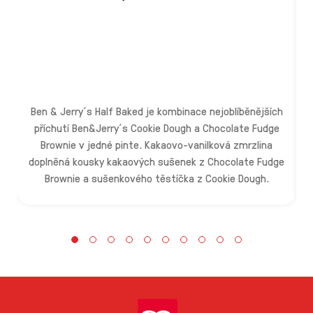
M
v
p
Ben & Jerry´s Half Baked je kombinace nejoblíběnějších
příchutí Ben&Jerry´s Cookie Dough a Chocolate Fudge
Brownie v jedné pinte. Kakaovo-vanilková zmrzlina
i
doplněná kousky kakaových sušenek z Chocolate Fudge
k
Brownie a sušenkového těstíčka z Cookie Dough.