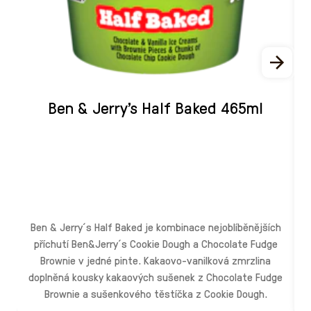
Ben & Jerry's Half Baked 465ml
M
v
p
Ben & Jerry´s Half Baked je kombinace nejoblíběnějších
příchutí Ben&Jerry´s Cookie Dough a Chocolate Fudge
Brownie v jedné pinte. Kakaovo-vanilková zmrzlina
i
doplněná kousky kakaových sušenek z Chocolate Fudge
k
Brownie a sušenkového těstíčka z Cookie Dough.