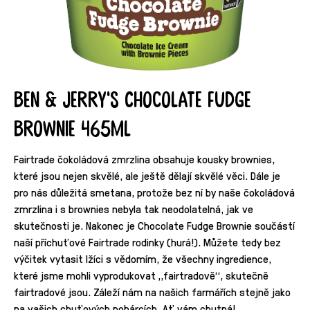
Ben & Jerry's Chocolate Fudge
Brownie 465ml
Fairtrade čokoládová zmrzlina obsahuje kousky brownies,
které jsou nejen skvělé, ale ještě dělají skvělé věci. Dále je
pro nás důležitá smetana, protože bez ní by naše čokoládová
zmrzlina i s brownies nebyla tak neodolatelná, jak ve
skutečnosti je. Nakonec je Chocolate Fudge Brownie součástí
naší příchuťové Fairtrade rodinky (hurá!). Můžete tedy bez
výčitek vytasit lžíci s vědomím, že všechny ingredience,
které jsme mohli vyprodukovat „fairtradově“, skutečně
fairtradové jsou. Záleží nám na našich farmářích stejně jako
na vašich chuťových pohárcích. Ať vám chutná!