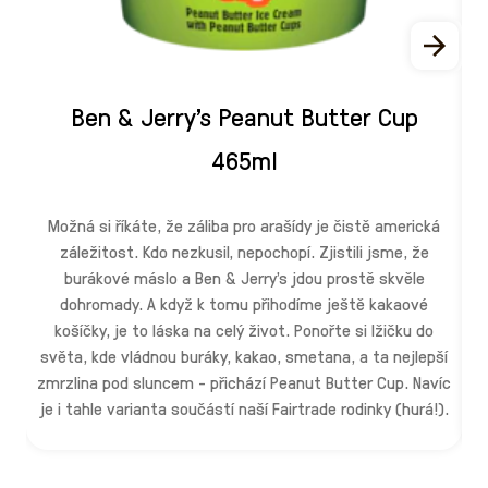
Ben & Jerry's Peanut Butter Cup
465ml
M
v
Možná si říkáte, že záliba pro arašídy je čistě americká
p
záležitost. Kdo nezkusil, nepochopí. Zjistili jsme, že
burákové máslo a Ben & Jerry's jdou prostě skvěle
dohromady. A když k tomu přihodíme ještě kakaové
košíčky, je to láska na celý život. Ponořte si lžičku do
světa, kde vládnou buráky, kakao, smetana, a ta nejlepší
i
zmrzlina pod sluncem - přichází Peanut Butter Cup. Navíc
k
je i tahle varianta součástí naší Fairtrade rodinky (hurá!).