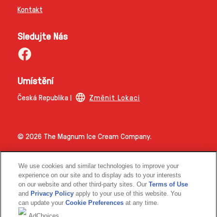
Kontakt
Sledujte Nás
Umístění
Česká Republika |
Změnit Lokaci
© 2026 The Magnum Ice Cream Company.
We use cookies and similar technologies to improve your
experience on our site and to display ads to your interests
on our website and other third-party sites. Our
Terms of Use
and
Privacy Policy
apply to your use of this website. You
Link opens in new tab
can update your
Cookie Preferences
at any time.
AdChoices