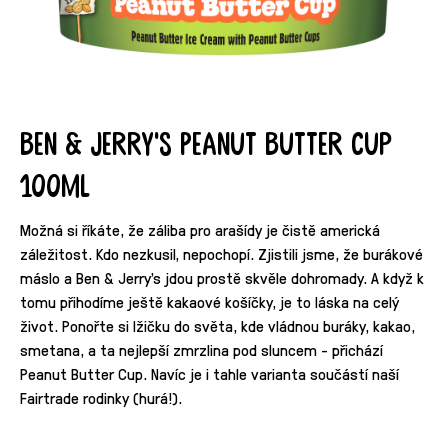
Ben & Jerry's Peanut Butter Cup
100ml
Možná si říkáte, že záliba pro arašídy je čistě americká
záležitost. Kdo nezkusil, nepochopí. Zjistili jsme, že burákové
máslo a Ben & Jerry's jdou prostě skvěle dohromady. A když k
tomu přihodíme ještě kakaové košíčky, je to láska na celý
život. Ponořte si lžičku do světa, kde vládnou buráky, kakao,
smetana, a ta nejlepší zmrzlina pod sluncem - přichází
Peanut Butter Cup. Navíc je i tahle varianta součástí naší
Fairtrade rodinky (hurá!).