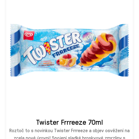
Twister Frrreeze 70ml
Roztoč to s novinkou Twister Frrreeze a objev osvěžení na
zcela nové úrovni! Spojení sladké broskvové zmrzliny s