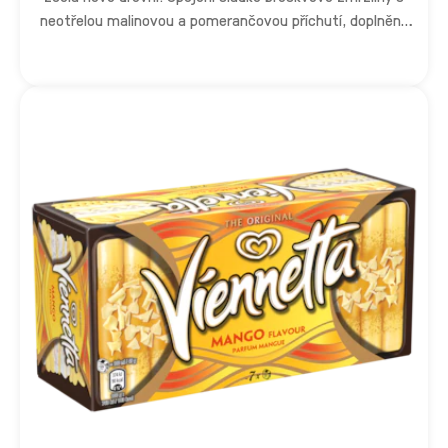
neotřelou malinovou a pomerančovou příchutí, doplněné
chladivým efektem, přináší intenzivní osvěžení. Ideální
volba pro horké dny i pro všechny, kdo hledají netradiční
zmrzlinový zážitek plný překvapení.