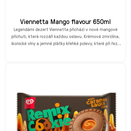
Viennetta Mango flavour 650ml
Legendární dezert Viennetta přichází v nové mangové
příchuti, která rozzáří každou oslavu. Krémová zmrzlina,
ikonické vlny a jemné plátky křehké polevy, které při řezu
úžasně křupou – to vše v jedinečné kombinaci s chutí
osvěžujícího manga.