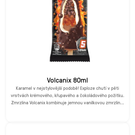
Volcanix 80ml
Karamel v nejstylovější podobě! Exploze chutí v pěti
vrstvách krémového, křupavého a čokoládového požitku.
Zmrzlina Volcanix kombinuje jemnou vanilkovou zmrzlinu,
krém ze slaného karamelu, čokoládovou zmrzlinu,
karamelové kuličky v mléčné čokoládě a kakaovou polevu s
kousky sušenek. Volcanix je ideální volbou pro všechny, kdo
si chtějí dopřát intenzivní chuťový zážitek.