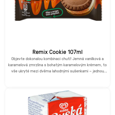
Remix Cookie 107ml
Objevte dokonalou kombinaci chutí! Jemná vanilková a
karamelová zmrzlina s bohatým karamelovým krémem, to
vše ukryté mezi dvěma lahodnými sušenkami – jednou
karamelovou a druhou kakaovou. Sladká harmonie, která
vás dostane na první kousnutí!