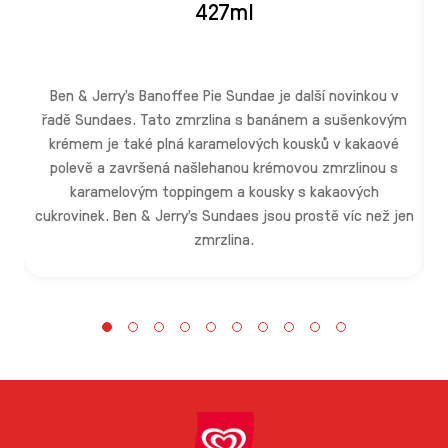
427ml
M
v
p
Ben & Jerry's Banoffee Pie Sundae je další novinkou v
řadě Sundaes. Tato zmrzlina s banánem a sušenkovým
krémem je také plná karamelových kousků v kakaové
polevě a završená našlehanou krémovou zmrzlinou s
karamelovým toppingem a kousky s kakaových
i
cukrovinek. Ben & Jerry's Sundaes jsou prostě víc než jen
k
zmrzlina.