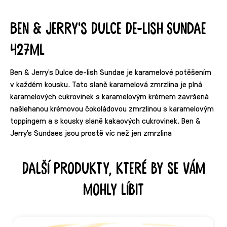
Ben & Jerry's Dulce De-lish Sundae
427ml
Ben & Jerry's Dulce de-lish Sundae je karamelové potěšením
v každém kousku. Tato slaně karamelová zmrzlina je plná
karamelových cukrovinek s karamelovým krémem završená
našlehanou krémovou čokoládovou zmrzlinou s karamelovým
toppingem a s kousky slaně kakaových cukrovinek. Ben &
Jerry's Sundaes jsou prostě víc než jen zmrzlina
Další produkty, které by se vám
mohly líbit