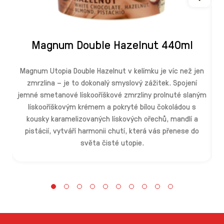
Magnum Double Hazelnut 440ml
Magnum Utopia Double Hazelnut v kelímku je víc než jen
zmrzlina – je to dokonalý smyslový zážitek. Spojení
jemné smetanové lískooříškové zmrzliny prolnuté slaným
lískooříškovým krémem a pokryté bílou čokoládou s
kousky karamelizovaných lískových ořechů, mandlí a
V
pistácií, vytváří harmonii chutí, která vás přenese do
s
světa čisté utopie.