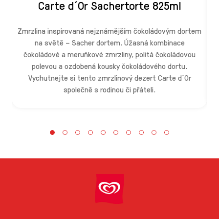
Carte d´Or Sachertorte 825ml
Zmrzlina inspirovaná nejznámějším čokoládovým dortem
na světě – Sacher dortem. Úžasná kombinace
čokoládové a meruňkové zmrzliny, politá čokoládovou
L
polevou a ozdobená kousky čokoládového dortu.
Vychutnejte si tento zmrzlinový dezert Carte d´Or
t
společně s rodinou či přáteli.