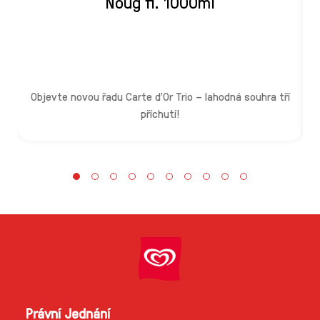
Noug fl. 1000ml
z
Objevte novou řadu Carte d'Or Trio – lahodná souhra tří
příchutí!
Právní Jednání